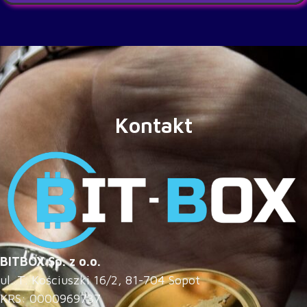
Kontakt
BITBOX Sp. z o.o.
ul. T. Kościuszki 16/2, 81-704 Sopot
KRS: 0000969737