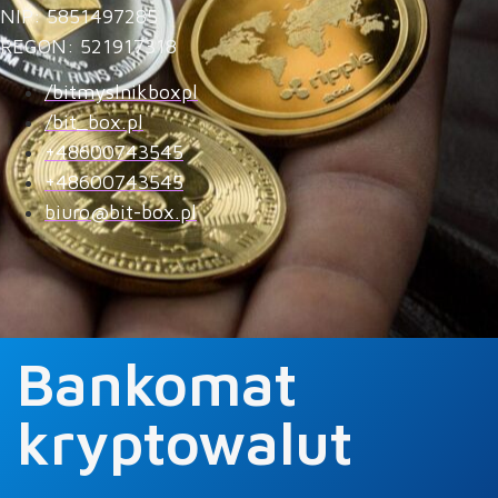
NIP: 5851497285
REGON: 521917318
/bitmyslnikboxpl
/bit_box.pl
+48600743545
+48600743545
biuro@bit-box.pl
Bankomat
kryptowalut