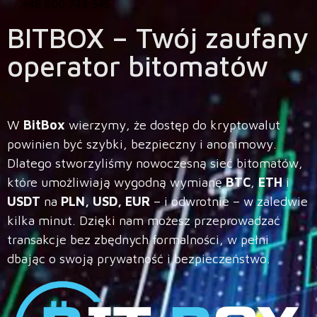
+48 600 743 545
BITBOX – Twój zaufany
operator bitomatów
W
BitBox
wierzymy, że dostęp do kryptowalut
powinien być szybki, bezpieczny i anonimowy.
Dlatego stworzyliśmy nowoczesną sieć bitomatów,
które umożliwiają wygodną wymianę
BTC
,
ETH
i
USDT
na
PLN, USD, EUR
– i odwrotnie – w zaledwie
kilka minut. Dzięki nam możesz przeprowadzać
transakcje bez zbędnych formalności, w pełni
dbając o swoją prywatność i bezpieczeństwo.