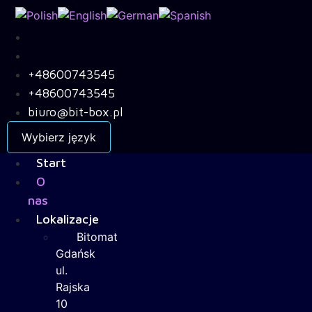
Skip
to
content
+48600743545
+48600743545
biuro@bit-box.pl
Wybierz język
Start
O
nas
Lokalizacje
Bitomat
Gdańsk
ul.
Rajska
10