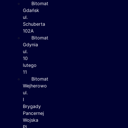
Bitomat
Gdańsk
ul.
Schuberta
102A
Bitomat
Gdynia
ul.
10
lutego
11
Bitomat
Wejherowo
ul.
I
Brygady
Pancernej
Wojska
Pl