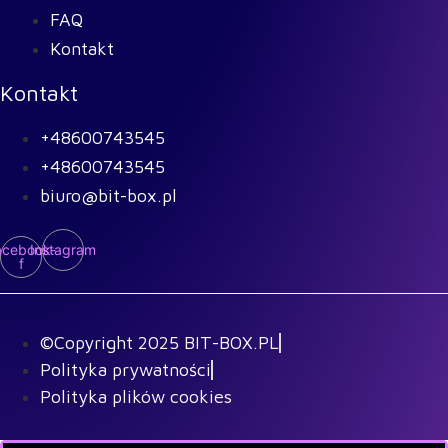
FAQ
Kontakt
Kontakt
+48600743545
+48600743545
biuro@bit-box.pl
acebook-
Instagram
f
©Copyright 2025 BIT-BOX.PL
Polityka prywatności
Polityka plików cookies