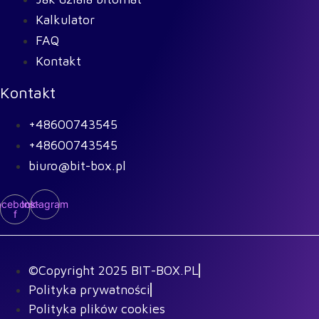
Kalkulator
FAQ
Kontakt
Kontakt
+48600743545
+48600743545
biuro@bit-box.pl
acebook-
Instagram
f
©Copyright 2025 BIT-BOX.PL
Polityka prywatności
Polityka plików cookies