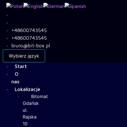
Skip
to
content
+48600743545
+48600743545
biuro@bit-box.pl
Wybierz język
Start
O
nas
Lokalizacje
Bitomat
Gdańsk
ul.
Rajska
10