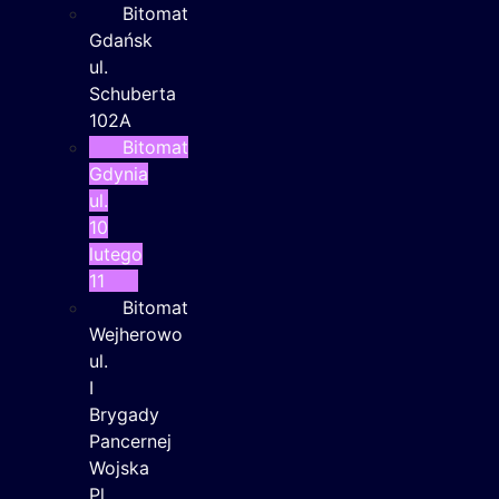
Bitomat
Gdańsk
ul.
Schuberta
102A
Bitomat
Gdynia
ul.
10
lutego
11
Bitomat
Wejherowo
ul.
I
Brygady
Pancernej
Wojska
Pl